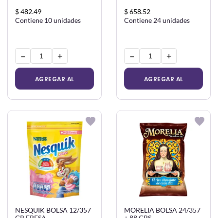
$ 482.49
$ 658.52
Contiene 10 unidades
Contiene 24 unidades
−
+
−
+
AGREGAR AL
AGREGAR AL
CARRITO
CARRITO
NESQUIK BOLSA 12/357
MORELIA BOLSA 24/357
GR FRESA
+ 88 GRS