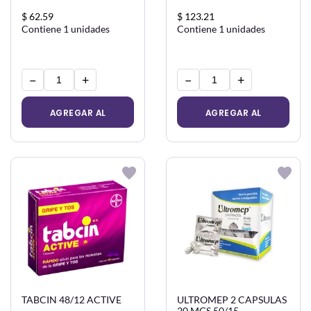
$ 62.59
$ 123.21
Contiene 1 unidades
Contiene 1 unidades
−
+
−
+
AGREGAR AL
AGREGAR AL
CARRITO
CARRITO
TABCIN 48/12 ACTIVE
ULTROMEP 2 CAPSULAS
20 MGS 50/15