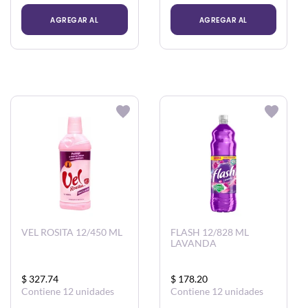
AGREGAR AL
AGREGAR AL
CARRITO
CARRITO
VEL ROSITA 12/450 ML
FLASH 12/828 ML
LAVANDA
$ 327.74
$ 178.20
Contiene 12 unidades
Contiene 12 unidades