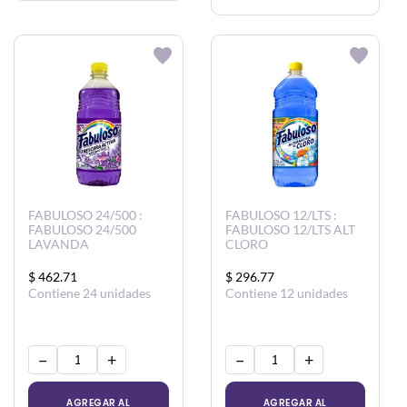
CARRITO
CARRITO
FABULOSO 24/500 :
FABULOSO 12/LTS :
FABULOSO 24/500
FABULOSO 12/LTS ALT
LAVANDA
CLORO
$ 462.71
$ 296.77
Contiene 24 unidades
Contiene 12 unidades
−
+
−
+
AGREGAR AL
AGREGAR AL