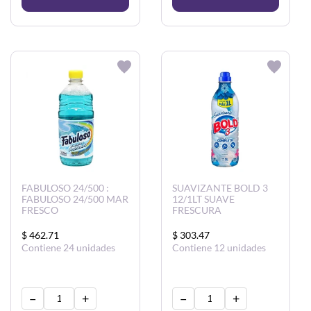
CARRITO
CARRITO
FABULOSO 24/500 :
SUAVIZANTE BOLD 3
FABULOSO 24/500 MAR
12/1LT SUAVE
FRESCO
FRESCURA
$ 462.71
$ 303.47
Contiene 24 unidades
Contiene 12 unidades
−
+
−
+