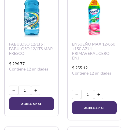
FABULOSO 12/LTS :
ENSUEÑO MAX 12/850
FABULOSO 12/LTS MAR
+150 AZUL
FRESCO
PRIMAVERAL CERO
ENJ
$ 296.77
$ 255.12
Contiene 12 unidades
Contiene 12 unidades
−
+
−
+
AGREGAR AL
AGREGAR AL
CARRITO
CARRITO