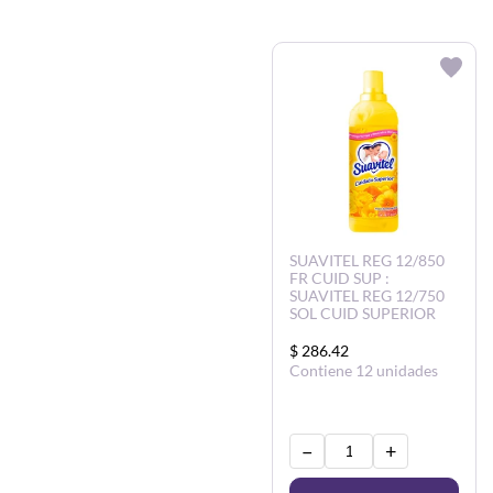
SUAVITEL REG 12/850
FR CUID SUP :
SUAVITEL REG 12/750
SOL CUID SUPERIOR
$ 286.42
Contiene 12 unidades
−
+