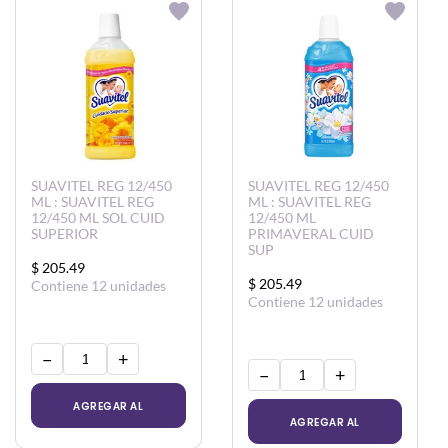
SUAVITEL REG 12/450
SUAVITEL REG 12/450
ML : SUAVITEL REG
ML : SUAVITEL REG
12/450 ML SOL CUID
12/450 ML
SUPERIOR
PRIMAVERAL CUID
SUP
$ 205.49
$ 205.49
Contiene 12 unidades
Contiene 12 unidades
−
+
−
+
AGREGAR AL
AGREGAR AL