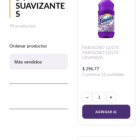
Otros
SUAVIZANTE
S
Todos los Productos
99 productos
Ordenar productos
FABULOSO 12/LTS :
FABULOSO 12/LTS
LAVANDA
$ 296.77
Contiene 12 unidades
−
+
AGREGAR AL
CARRITO