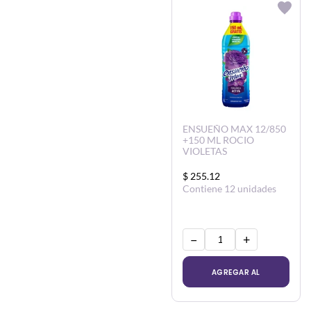
ENSUEÑO MAX 12/850
+150 ML ROCIO
VIOLETAS
$ 255.12
Contiene 12 unidades
−
+
AGREGAR AL
CARRITO