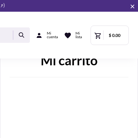
.P)
Mi
Mi
$ 0.00
cuenta
lista
Mi carrito