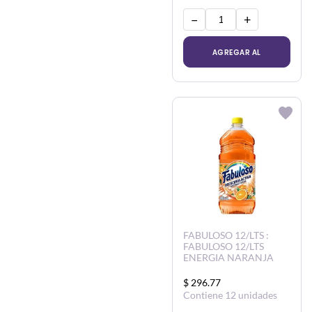
−
+
AGREGAR AL
CARRITO
FABULOSO 12/LTS :
FABULOSO 12/LTS
ENERGIA NARANJA
$ 296.77
Contiene 12 unidades