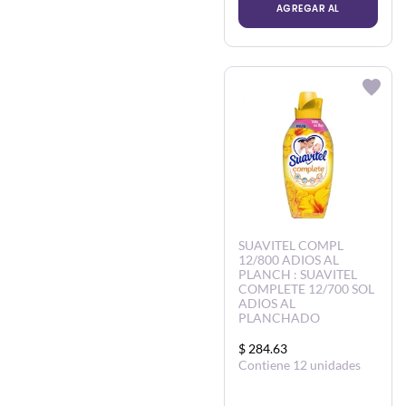
AGREGAR AL
CARRITO
SUAVITEL COMPL
12/800 ADIOS AL
PLANCH : SUAVITEL
COMPLETE 12/700 SOL
ADIOS AL
PLANCHADO
$ 284.63
Contiene 12 unidades