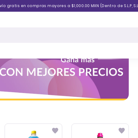
vío gratis en compras mayores a $1,000.00 MXN (Dentro de S.L.P, S.L