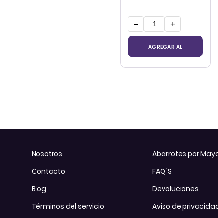
−
+
AGREGAR AL
CARRITO
Nosotros
Abarrotes por May
Contacto
FAQ´S
Blog
Devoluciones
Términos del servicio
Aviso de privacida