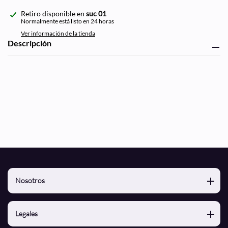
Agregando
Retiro disponible en
suc 01
el
Normalmente está listo en 24 horas
producto
Ver información de la tienda
a
Descripción
tu
carrito
de
compra
Nosotros
Nosotros
Legales
Contacto