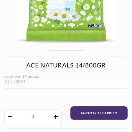
ACE NATURALS 14/800GR
Contiene 14 piezas
SKU
23064
Precio
habitual
AGREGAR AL CARRITO