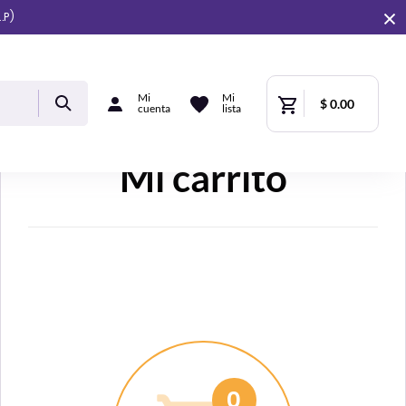
.P)
Mi
Mi
$ 0.00
cuenta
lista
Mi carrito
0