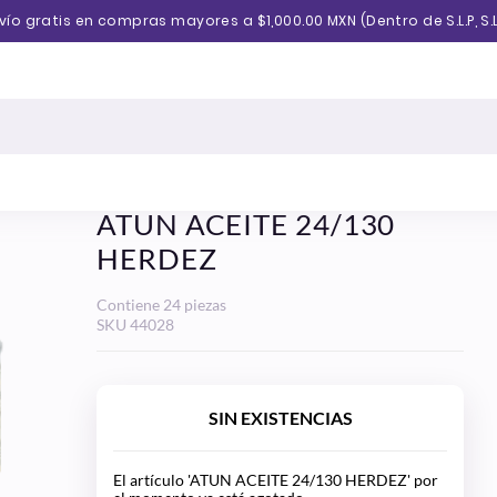
vío gratis en compras mayores a $1,000.00 MXN (Dentro de S.L.P, S.L
ATUN ACEITE 24/130
HERDEZ
Contiene 24 piezas
SKU
44028
SIN EXISTENCIAS
El artículo 'ATUN ACEITE 24/130 HERDEZ' por