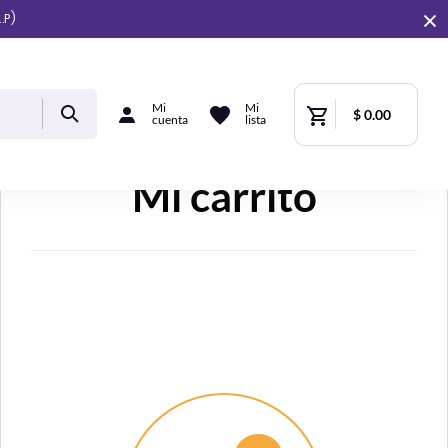
.P)
Mi
Mi
$ 0.00
cuenta
lista
Mi carrito