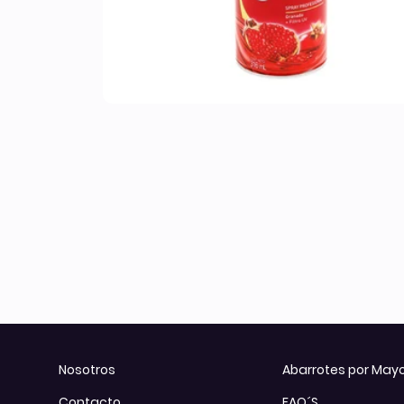
Otros
Todos los Productos
Nosotros
Abarrotes por May
Contacto
FAQ´S