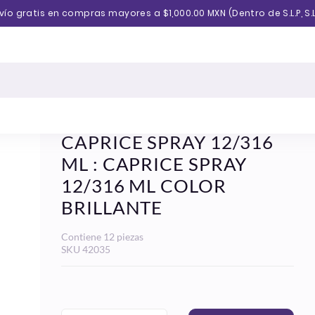
vío gratis en compras mayores a $1,000.00 MXN (Dentro de S.L.P, S.L
CAPRICE SPRAY 12/316
ML : CAPRICE SPRAY
12/316 ML COLOR
BRILLANTE
Contiene 12 piezas
SKU
42035
Precio