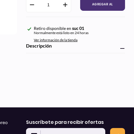
habitual
AGREGAR AL
CARRITO
Agregando
Retiro disponible en
suc 01
el
Normalmente está listo en 24 horas
producto
Ver información de la tienda
a
Descripción
tu
carrito
de
compra
Suscríbete para recibir ofertas
oreo