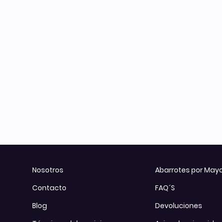
Otros
Todos los Productos
Nosotros
Abarrotes por May
Contacto
FAQ´S
Blog
Devoluciones