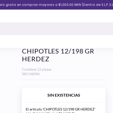
vío gratis en compras mayores a $1,000.00 MXN (Dentro de S.L.P, S.L
CHIPOTLES 12/198 GR
HERDEZ
Contiene 12 piezas
SKU
06046
SIN EXISTENCIAS
El artículo 'CHIPOTLES 12/198 GR HERDEZ'