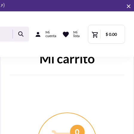
.P)
Mi
Mi
$ 0.00
cuenta
lista
Mi carrito
0