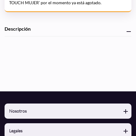
TOUCH MUJER' por el momento ya está agotado.
Agregando
Descripción
el
producto
a
tu
carrito
de
compra
Nosotros
Nosotros
Legales