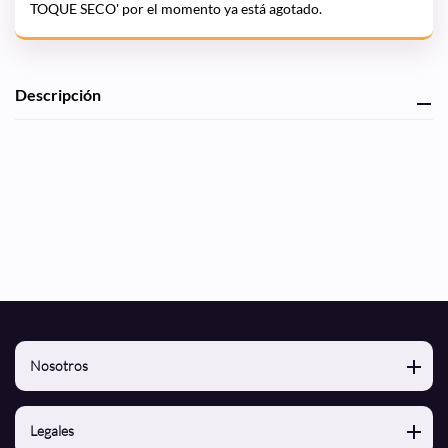
TOQUE SECO' por el momento ya está agotado.
Agregando
Descripción
el
producto
a
tu
carrito
de
compra
Nosotros
Nosotros
Legales