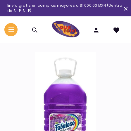
Ir
Envío gratis en compras mayores a $1,000.00 MXN (Dentro
directamente
de S.L.P, S.L.P)
al
contenido