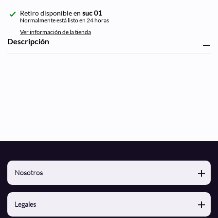
Agregando
Retiro disponible en
suc 01
el
Normalmente está listo en 24 horas
producto
Ver información de la tienda
a
Descripción
tu
carrito
de
compra
Nosotros
Nosotros
Legales
Contacto