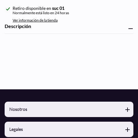
Agregando
Retiro disponible en
suc 01
el
Normalmente está listo en 24 horas
producto
Ver información de la tienda
a
Descripción
tu
carrito
de
compra
Nosotros
Nosotros
Legales
Contacto