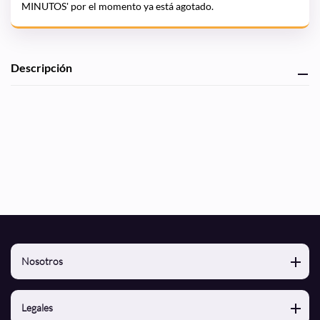
MINUTOS' por el momento ya está agotado.
Agregando
Descripción
el
producto
a
tu
carrito
de
compra
Nosotros
Nosotros
Legales