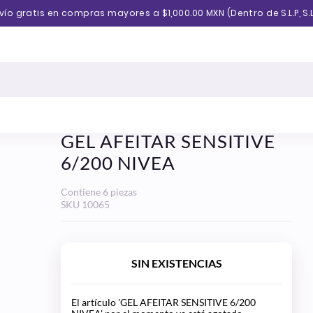
vío gratis en compras mayores a $1,000.00 MXN (Dentro de S.L.P, S.L
GEL AFEITAR SENSITIVE
6/200 NIVEA
Contiene 6 piezas
SKU
10065
SIN EXISTENCIAS
El artículo 'GEL AFEITAR SENSITIVE 6/200