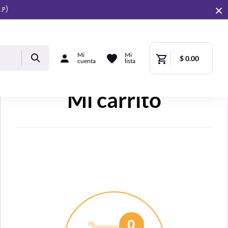
.P)
Mi
Mi
$ 0.00
cuenta
lista
Mi carrito
0