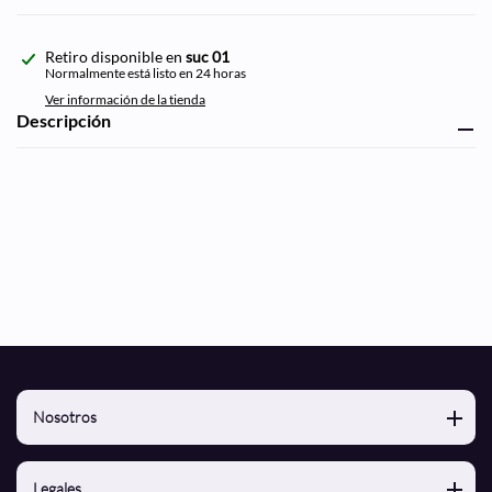
Agregando
Retiro disponible en
suc 01
el
Normalmente está listo en 24 horas
producto
Ver información de la tienda
a
Descripción
tu
carrito
de
compra
Nosotros
Nosotros
Legales