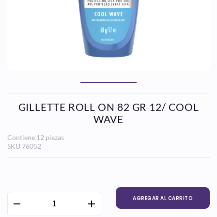
GILLETTE ROLL ON 82 GR 12/ COOL
WAVE
Contiene 12 piezas
SKU
76052
Precio
habitual
AGREGAR AL CARRITO