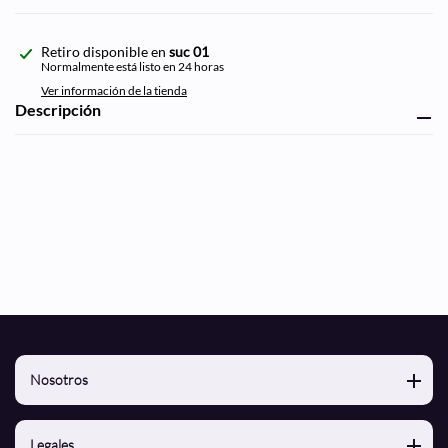
Agregando
Retiro disponible en
suc 01
el
Normalmente está listo en 24 horas
producto
Ver información de la tienda
a
Descripción
tu
carrito
de
compra
Nosotros
Nosotros
Legales