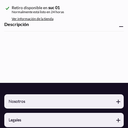
Agregando
Retiro disponible en
suc 01
el
Normalmente está listo en 24 horas
producto
Ver información de la tienda
a
Descripción
tu
carrito
de
compra
Nosotros
Nosotros
Legales
Contacto