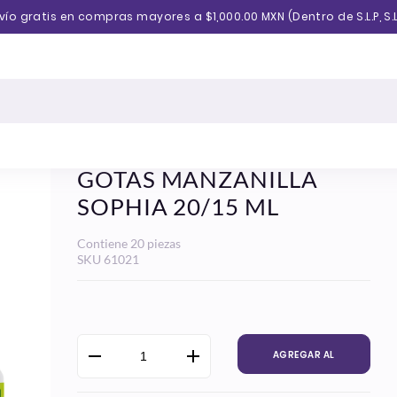
vío gratis en compras mayores a $1,000.00 MXN (Dentro de S.L.P, S.L
GOTAS MANZANILLA
SOPHIA 20/15 ML
Contiene 20 piezas
SKU
61021
Precio
habitual
AGREGAR AL
CARRITO