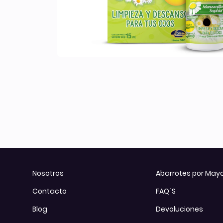
Otros
Todos los Productos
Nosotros
Abarrotes por May
Contacto
FAQ´S
Blog
Devoluciones