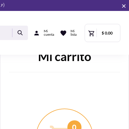
.P)
Mi
Mi
$ 0.00
cuenta
lista
Mi carrito
0