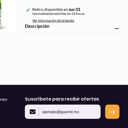
Agregando
Retiro disponible en
suc 01
el
Normalmente está listo en 24 horas
producto
Ver información de la tienda
a
Descripción
tu
carrito
de
compra
Suscríbete para recibir ofertas
oreo