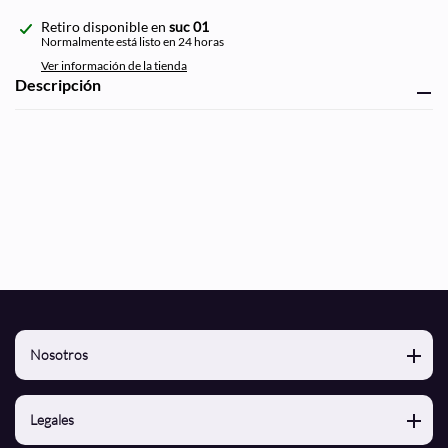
Agregando
Retiro disponible en
suc 01
el
Normalmente está listo en 24 horas
producto
Ver información de la tienda
a
Descripción
tu
carrito
de
compra
Nosotros
Nosotros
Legales
Contacto