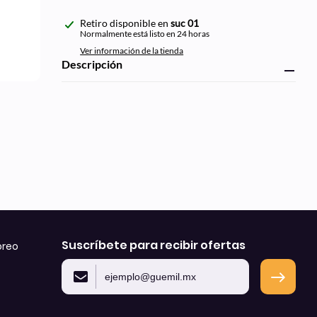
Agregando
Retiro disponible en
suc 01
el
Normalmente está listo en 24 horas
producto
Ver información de la tienda
a
Descripción
tu
carrito
de
compra
Suscríbete para recibir ofertas
oreo