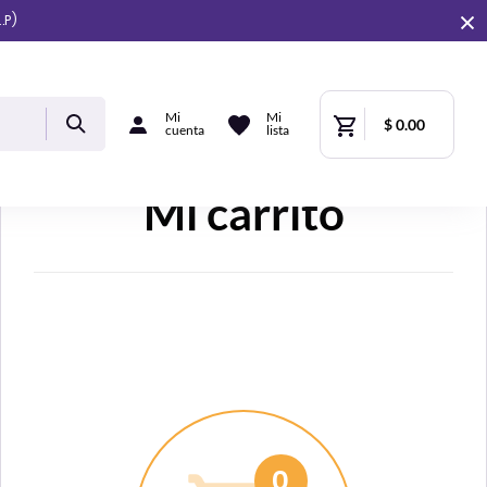
.P)
Mi
Mi
$ 0.00
cuenta
lista
Mi carrito
0