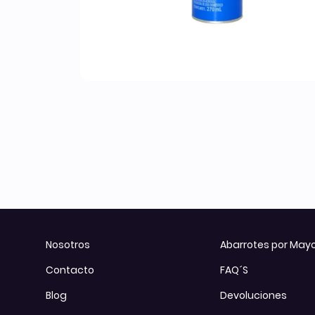
Otros
Todos los Productos
Nosotros
Abarrotes por May
Contacto
FAQ´S
Blog
Devoluciones