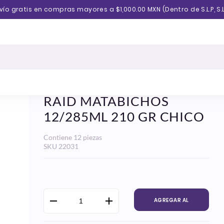
vío gratis en compras mayores a $1,000.00 MXN (Dentro de S.L.P, S.L
RAID MATABICHOS
12/285ML 210 GR CHICO
Contiene 12 piezas
SKU
22031
Precio
habitual
AGREGAR AL
CARRITO